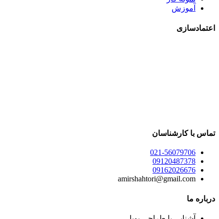
آموزش
اعتمادسازی
تماس با کارشناسان
021-56079706
09120487378
09162026676
amirshahtori@gmail.com
درباره ما
آشنایی با طراحی پویا