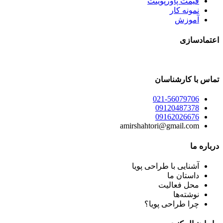
قیمت پاورپوینت
نمونه کار
آموزش
اعتمادسازی
تماس با کارشناسان
021-56079706
09120487378
09162026676
amirshahtori@gmail.com
درباره ما
آشنایی با طراحی پویا
داستان ما
محل فعالیت
نوشته‌ها
چرا طراحی پویا؟