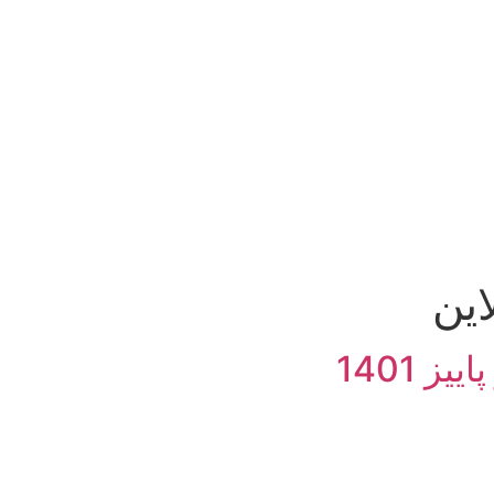
این
ز 1401