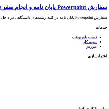
سفارش Powerpoint پایان نامه و انجام صفر تا صد پرزنتیشن جلسه دفاع
سفارش Powerpoint پایان نامه در کلیه رشته‌های دانشگاهی در داخل کشور ایران و خارج در تابستان 1398 همراه با تخفیف ویژه تابستانه قابل انجام است.
خدمات
قیمت پاورپوینت
نمونه کار
آموزش
اعتمادسازی
تماس با کارشناسان