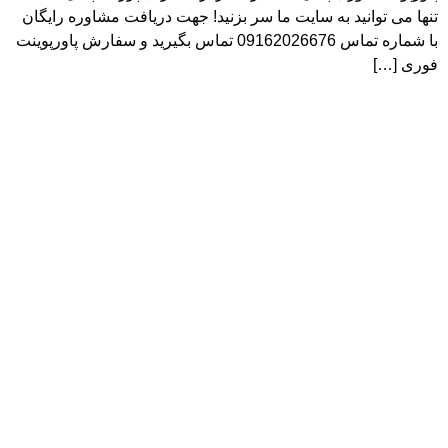
تنها می توانید به سایت ما سر بزنید! جهت دریافت مشاوره رایگان
با شماره تماس 09162026676 تماس بگیرید و سفارش پاورپوینت
فوری […]
خدمات
اعتمادسازی
قیمت پاورپوینت
نمونه کار
آموزش
تماس با کارشناسان
درباره ما
021-56079706
آشنایی با طراحی پویا
09120487378
داستان ما
09162026676
محل فعالیت
amirshahtori@gmail.com
نوشته‌ها
چرا طراحی پویا؟