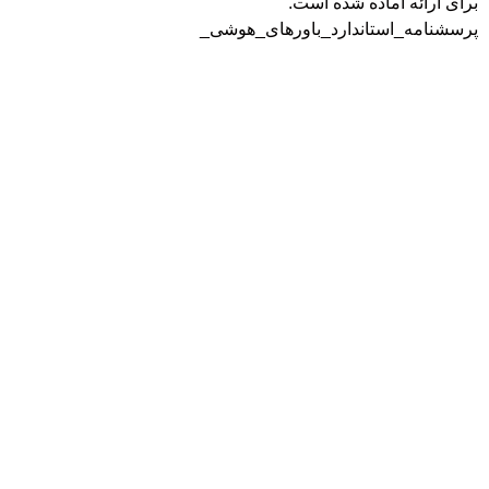
برای ارائه آماده شده است.
پرسشنامه_استاندارد_باورهای_هوشی_
خدمات
اعتمادسازی
قیمت پاورپوینت
نمونه کار
آموزش
تماس با کارشناسان
درباره ما
021-56079706
آشنایی با طراحی پویا
09120487378
داستان ما
09162026676
محل فعالیت
amirshahtori@gmail.com
نوشته‌ها
چرا طراحی پویا؟