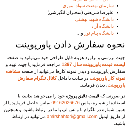
سازمان نهضت سواد اموزی
علیرضا شریعتی (سخنران انگیزشی)
دانشگاه شهید بهشتی
دانشگاه آزاد
دانشگاه پیام نور
و…
وه سفارش دادن پاورپوینت
 بررسی و براورد هزینه فایل طراحی خود می‌توانید به صفحه
 قیمت پاورپوینت سال 1397
مراجعه فرمایید یا جهت تهیه و
رش پاورپوینت و دیدن نمونه کارها می‌توانید از صفحه
مشاهده
ه کار پاورپوینت
در سایت یا داخل
کانال تلگرام سفارش
رپوینت
، دیدن فرمایید.
صورتی که
قیمت دقیق پروژه
خود را می‌خواهید بدانید، با
فاده از شماره تماس
09162026676
تماس حاصل فرمایید یا از
ن شماره در تلگرام با واتس اپ با ما در ارتباط باشید. و همچنین
طریق ایمیل
amirshahtori@gmail.com
می‌توانید در ارتباط
د.