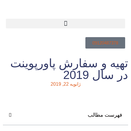
09120487378
یه و سفارش پاورپوینت
 سال 2019
ژانویه 22, 2019
فهرست مطالب