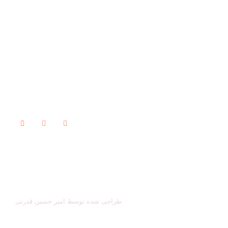
021-56079706
آشنایی با طراحی پویا
09120487378
داستان ما
09162026676
محل فعالیت
amirshahtori@gmail.com
نوشته‌ها
چرا طراحی پویا؟
ما را دنبال کنید
وب سایت طراحی پویا به صورت تخصصی در زمینه طراحی پرزنتیشن
فعالیت دارد.
طراحی شده توسط امیر حسین قدرتی