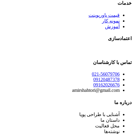
خدمات
قیمت پاورپوینت
نمونه کار
آموزش
اعتمادسازی
تماس با کارشناسان
021-56079706
09120487378
09162026676
amirshahtori@gmail.com
درباره ما
آشنایی با طراحی پویا
داستان ما
محل فعالیت
نوشته‌ها