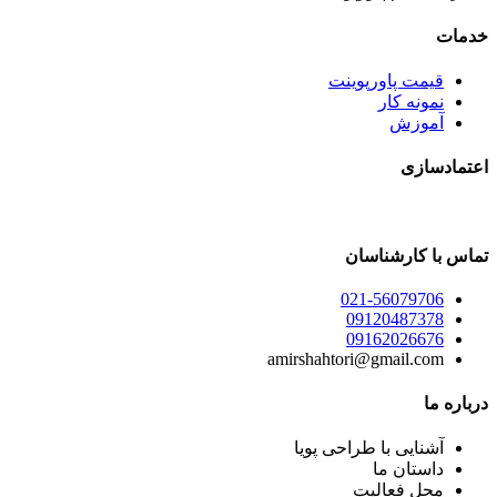
خدمات
قیمت پاورپوینت
نمونه کار
آموزش
اعتمادسازی
تماس با کارشناسان
021-56079706
09120487378
09162026676
amirshahtori@gmail.com
درباره ما
آشنایی با طراحی پویا
داستان ما
محل فعالیت