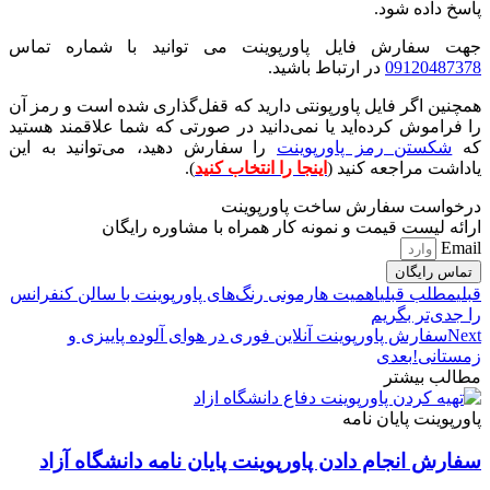
پاسخ داده شود.
جهت سفارش فایل پاورپوینت می توانید با شماره تماس
09120487378
در ارتباط باشید.
همچنین اگر فایل پاورپونتی دارید که قفل‌گذاری شده است و رمز آن
را فراموش کرده‌اید یا نمی‌دانید در صورتی که شما علاقمند هستید
که
شکستن رمز پاورپوینت
را سفارش دهید، می‌توانید به این
یاداشت مراجعه کنید (
اینجا را انتخاب کنید
).
درخواست سفارش ساخت پاورپوینت
ارائه لیست قیمت و نمونه کار همراه با مشاوره رایگان
Email
تماس رایگان
قبلی
مطلب قبلی
اهمیت هارمونی رنگ‌های پاورپوینت با سالن کنفرانس
را جدی‌تر بگریم
Next
سفارش پاورپوینت آنلاین فوری در هوای آلوده پاییزی و
زمستانی!
بعدی
مطالب بیشتر
پاورپوینت پایان نامه
سفارش انجام دادن پاورپوینت پایان نامه دانشگاه آزاد