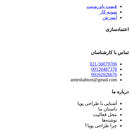
قیمت پاورپوینت
نمونه کار
آموزش
اعتمادسازی
تماس با کارشناسان
021-56079706
09120487378
09162026676
amirshahtori@gmail.com
درباره ما
آشنایی با طراحی پویا
داستان ما
محل فعالیت
نوشته‌ها
چرا طراحی پویا؟