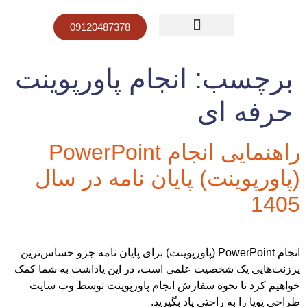
09120487378
صفحه نخست
قیمت پاورپوینت
نمونه کار پاورپوینت
برچسب:
انجام پاورپوینت
حرفه ای
راهنمایی انجام PowerPoint
(پاورپوینت) پایان نامه در سال
1405
انجام PowerPoint (پاورپوینت) برای پایان نامه جزو حساس‌ترین
پرزنت‌هایی یک شخصیت علمی است، در این یاداشت به شما کمک
خواهیم کرد تا نحوه سفارش انجام پاورپوینت توسط وب سایت
طراحی پویا را به راحتی یاد بگیرید.