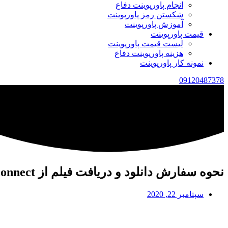
انجام پاورپوینت دفاع
شکستن رمز پاورپوینت
آموزش پاورپوینت
قیمت پاورپوینت
لیست قیمت پاورپوینت
هزینه پاورپوینت دفاع
نمونه کار پاورپوینت
09120487378
نحوه سفارش دانلود و دریافت فیلم از adobe connect برای همایش و کلاس به صورت فوری
سپتامبر 22, 2020